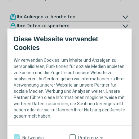
Ihr Anliegen zu bearbeiten
Ihre Daten zu speichern
Diese Webseite verwendet
Cookies
Art der Daten, nach denen wir fragen
Wir verwenden Cookies, um Inhalte und Anzeigen zu
Wie wir personenbezogene Daten verwenden
personalisieren, Funktionen für soziale Medien anbieten
An wen wir Ihre Daten weitergeben
zu können und die Zugriffe auf unsere Website zu
analysieren. Außerdem geben wir Informationen zu Ihrer
Wie wir Informationen schützen
Verwendung unserer Website an unsere Partner für
soziale Medien, Werbung und Analysen weiter. Unsere
Partner führen diese Informationen möglicherweise mit
Einwilligungserklärung zur Datenverarbeitung
weiteren Daten zusammen, die Sie ihnen bereitgestellt
haben oder die sie im Rahmen Ihrer Nutzung der Dienste
Durch die nachfolgende Zustimmung erkläre
gesammelt haben.
ich mich damit einverstanden, dass Coloplast
meine Daten für die oben genannten Zwecke
Notwendig
Präferenzen