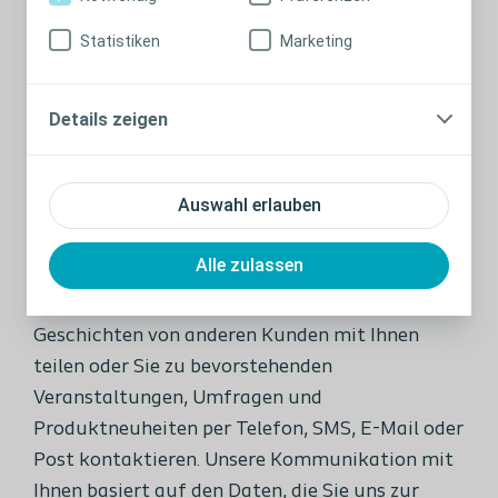
sammeln und verarbeiten kann. Ich kann diese
Einwilligung zur Verarbeitung meiner Daten
Statistiken
Marketing
jederzeit widerrufen.
Details zeigen
Ich stimme zu
Auswahl erlauben
Einwilligungserklärung für Werbezwecke
Alle zulassen
Wir möchten Sie über relevante Produkte und
Dienstleistungen informieren, inspirierende
Geschichten von anderen Kunden mit Ihnen
teilen oder Sie zu bevorstehenden
Veranstaltungen, Umfragen und
Produktneuheiten per Telefon, SMS, E-Mail oder
Post kontaktieren. Unsere Kommunikation mit
Ihnen basiert auf den Daten, die Sie uns zur