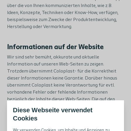
über die von Ihnen kommunizierten Inhalte, wie z.B.
Ideen, Konzepte, Techniken oder Know-How, verfügen,
beispielsweise zum Zwecke der Produktentwicklung,
Herstellung oder Vermarktung.
Informationen auf der Website
Wir sind sehr bemüht, akkurate und aktuelle
Information auf unseren Web-Seiten zu zeigen.
Trotzdem übernimmt Coloplast- für die Korrektheit
dieser Informationen keine Garantie. Darüber hinaus
übernimmt Coloplast keine Verantwortung für evtl.
vorhandene Fehler oder fehlende Informationen
bezüglich der Inhalte dieser Web-Seiten. Die auf den
Internet-Seiten zur Verfügung gestellten Informationen
Diese Webseite verwendet
stellen keinen Ersatz für eine medizische Versorgung
Cookies
dar. Falls Sie gesundheitliche Probleme haben oder
vermuten, sollten Sie immer einen entsprechenden
Wir verwenden Cookies, um Inhalte und Anzeigen zu