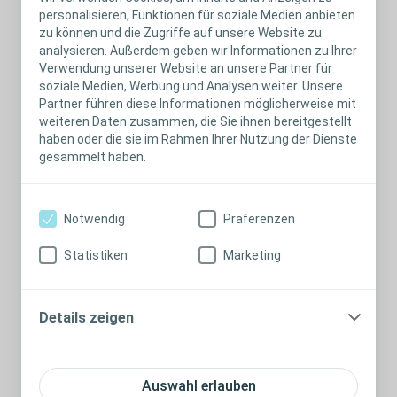
Experten befragen.
personalisieren, Funktionen für soziale Medien anbieten
zu können und die Zugriffe auf unsere Website zu
analysieren. Außerdem geben wir Informationen zu Ihrer
Verwendung unserer Website an unsere Partner für
Minderjährige
soziale Medien, Werbung und Analysen weiter. Unsere
Die Anwender-Seiten von Coloplast dürfen auch
Partner führen diese Informationen möglicherweise mit
weiteren Daten zusammen, die Sie ihnen bereitgestellt
Minderjährige nutzen, soweit es sich um kostenlose
haben oder die sie im Rahmen Ihrer Nutzung der Dienste
Dienste handelt und die gesetzlichen Vertreter dieser
gesammelt haben.
Nutzung zustimmen. Für den Fall, dass
Erziehungsberechtigte die Nutzung
durch Minderjährigen zulassen, akzeptieren sie die
Notwendig
Präferenzen
Übernahme der vollen Verantwortung für das Handeln
der Minderjährigen. Von der Teilnahme an
Statistiken
Marketing
Gewinnspielen auf www.coloplast.de und www.siewa-
homecare.de sind Minderjährige ausgeschlossen,
Gewinne werden an Minderjährige nicht ausgezahlt bzw.
Details zeigen
ausgegeben.
Auswahl erlauben