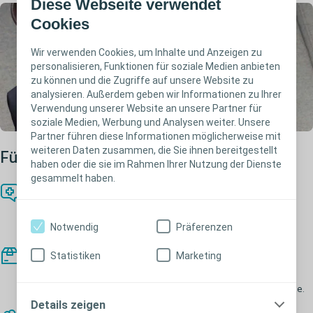
Diese Webseite verwendet
Cookies
Wir verwenden Cookies, um Inhalte und Anzeigen zu
personalisieren, Funktionen für soziale Medien anbieten
zu können und die Zugriffe auf unsere Website zu
analysieren. Außerdem geben wir Informationen zu Ihrer
Verwendung unserer Website an unsere Partner für
soziale Medien, Werbung und Analysen weiter. Unsere
Partner führen diese Informationen möglicherweise mit
weiteren Daten zusammen, die Sie ihnen bereitgestellt
Für ein selbstbestimmtes Leben
haben oder die sie im Rahmen Ihrer Nutzung der Dienste
gesammelt haben.
Wir zeigen Ihnen wie es geht
Erfahrene Fachkräfte begleiten Sie mit präzisen Anleitungen
Notwendig
Präferenzen
und fundiertem Wissen.
Wir liefern diskret frei Haus
Statistiken
Marketing
Ganz gleich ob Produkte für Inkontinenz oder Stoma: Alles
kommt zuverlässig und unauffällig direkt zu Ihnen nach Hause.
Details zeigen