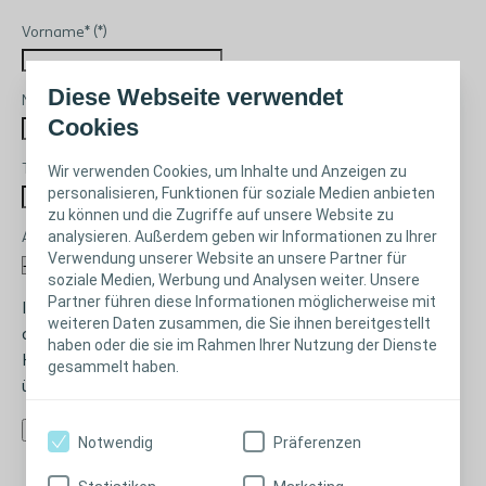
Vorname*
Diese Webseite verwendet
Nachname*
Cookies
Telefonnummer*
Wir verwenden Cookies, um Inhalte und Anzeigen zu
personalisieren, Funktionen für soziale Medien anbieten
zu können und die Zugriffe auf unsere Website zu
analysieren. Außerdem geben wir Informationen zu Ihrer
Anliegen
Verwendung unserer Website an unsere Partner für
soziale Medien, Werbung und Analysen weiter. Unsere
Partner führen diese Informationen möglicherweise mit
Ihre personenbezogenen Daten werden nur zum Zweck
weiteren Daten zusammen, die Sie ihnen bereitgestellt
der Ausführung des Telefon-Rückufs verarbeitet.
haben oder die sie im Rahmen Ihrer Nutzung der Dienste
Hinweise zum Datenschutz bei Coloplast erhalten Sie
gesammelt haben.
über
www.coloplast.de/datenschutz
.
Bitte um Rückruf
Notwendig
Präferenzen
Additional