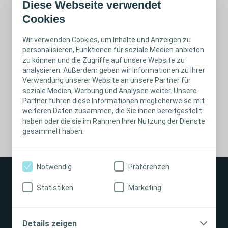
Diese Webseite verwendet
Cookies
Wir verwenden Cookies, um Inhalte und Anzeigen zu
Coloplast Homecare ist ein Geschäftsbereich der
personalisieren, Funktionen für soziale Medien anbieten
Coloplast GmbH.
zu können und die Zugriffe auf unsere Website zu
analysieren. Außerdem geben wir Informationen zu Ihrer
Verwendung unserer Website an unsere Partner für
Coloplast ist ein Unternehmen, das sich für den Schutz
soziale Medien, Werbung und Analysen weiter. Unsere
Ihrer Daten stark macht.
Partner führen diese Informationen möglicherweise mit
weiteren Daten zusammen, die Sie ihnen bereitgestellt
Weitere Informationen können Sie bei Interesse
hier
haben oder die sie im Rahmen Ihrer Nutzung der Dienste
abrufen.
gesammelt haben.
Notwendig
Präferenzen
Statistiken
Marketing
Stoma
Details zeigen