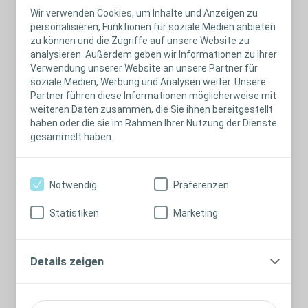
Wir verwenden Cookies, um Inhalte und Anzeigen zu
von CGM ELVI zur Verfügung.
personalisieren, Funktionen für soziale Medien anbieten
zu können und die Zugriffe auf unsere Website zu
Zur Nutzung bedarf es folgender technischer
analysieren. Außerdem geben wir Informationen zu Ihrer
Anforderungen an Ihre Hardware: Ausstattung nach
Verwendung unserer Website an unsere Partner für
Stand der Technik (Mindestanforderung: 1,8 GHz, 4 GB
soziale Medien, Werbung und Analysen weiter. Unsere
Partner führen diese Informationen möglicherweise mit
RAM, Betriebssystem: MAC, Linux, Windows 7, Kamera,
weiteren Daten zusammen, die Sie ihnen bereitgestellt
Headset, Lautsprecher) und den folgenden Browser:
haben oder die sie im Rahmen Ihrer Nutzung der Dienste
Google Chrome, Opera oder Mozilla Firefox Quantum
gesammelt haben.
(jeweils in seiner neusten Version) und eine 10mbit/s-
Internet-Leitung.
Notwendig
Präferenzen
Per Mobile-App
Statistiken
Marketing
Über die Mobile-App „CGM ELVI – Die
Videosprechstunde“ stellt die La-Well Systems GmbH
der Coloplast GmbH und deren Videositzungsgästen
Details zeigen
einen Zugang zur Nutzung von CGM ELVI zur Verfügung.
Zur Nutzung bedarf es eines internetfähigen