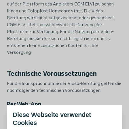
auf der Plattform des Anbieters CGM ELVI zwischen
Ihnen und Coloplast Homecare statt. Die Video-
Beratung wird nicht aufgezeichnet oder gespeichert.
CGM ELVI stellt ausschließlich die Nutzung der
Plattform zur Verfügung. Für die Nutzung der Video-
Beratung müssen Sie sich nicht registrieren und es
entstehen keine zusätzlichen Kosten für Ihre
Versorgung.
Technische Voraussetzungen
Für die Inanspruchnahme der Video-Beratung gelten die
nachfolgenden technischen Voraussetzungen:
Per Web-App
Diese Webseite verwendet
Über die Internetplattform
https://visite.elvi.de
stellt
die La-Well Systems GmbH der Coloplast GmbH und
Cookies
deren Videositzungsgästen einen Zugang zur Nutzung