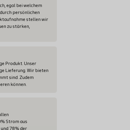
ch, egal bei welchem
 durch persönlichen
aktaufnahme stellen wir
auen zu stärken,
ige Produkt. Unser
ge Lieferung. Wir bieten
immt sind. Zudem
ieren können.
allen
0% Strom aus
, und 78% der