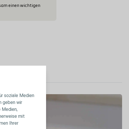
sam einen wichtigen
ür soziale Medien
m geben wir
e Medien,
herweise mit
men Ihrer