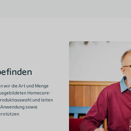
befinden
n wir die Art und Menge
 ausgebildeten Homecare-
Produktauswahl und leiten
n Anwendung sowie
erstützen.