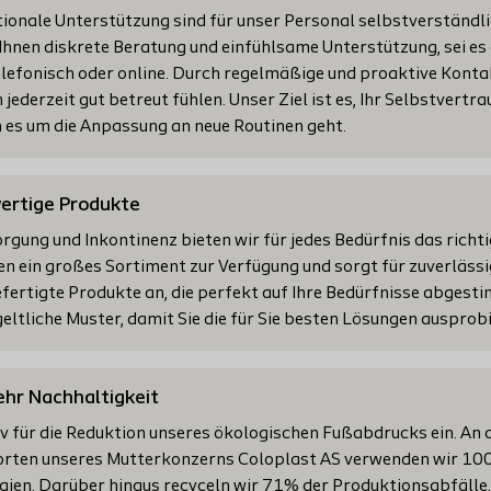
ionale Unterstützung sind für unser Personal selbstverständli
Ihnen diskrete Beratung und einfühlsame Unterstützung, sei es
elefonisch oder online. Durch regelmäßige und proaktive Kont
h jederzeit gut betreut fühlen. Unser Ziel ist es, Ihr Selbstvertr
es um die Anpassung an neue Routinen geht.
wertige Produkte
rgung und Inkontinenz bieten wir für jedes Bedürfnis das richt
en ein großes Sortiment zur Verfügung und sorgt für zuverlässi
efertigte Produkte an, die perfekt auf Ihre Bedürfnisse abgest
geltliche Muster, damit Sie die für Sie besten Lösungen ausprob
hr Nachhaltigkeit
iv für die Reduktion unseres ökologischen Fußabdrucks ein. An 
rten unseres Mutterkonzerns Coloplast AS verwenden wir 10
ien. Darüber hinaus recyceln wir 71% der Produktionsabfälle