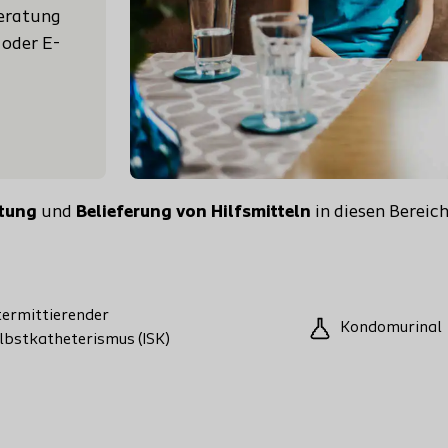
Beratung
 oder E-
itung
und
Belieferung von
Hilfsmitteln
in diesen Bereich
termittierender
Kondomurinal
lbstkatheterismus (ISK)