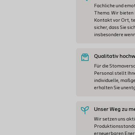
Fachliche und emot
Thema. Wir bieten 
Kontakt vor Ort, t
sicher, dass Sie sic
insbesondere wenn 
Qualitativ hoch
Für die Stomaverso
Personal stellt Ihn
individuelle, maßg
erhalten Sie unent
Unser Weg zu me
Wir setzen uns akt
Produktionsstando
erneuerbaren Energ